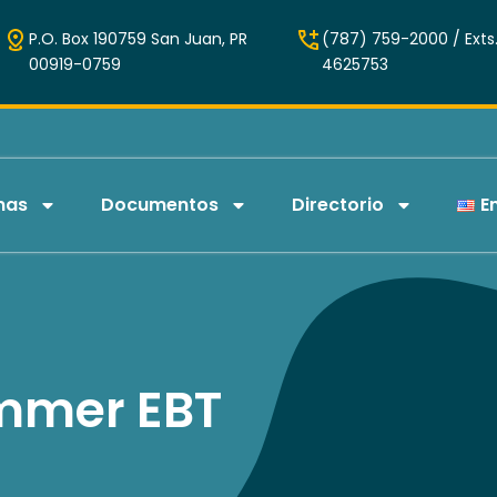
P.O. Box 190759 San Juan, PR
(787) 759-2000 / Exts.
00919-0759
4625753
mas
Documentos
Directorio
E
mmer EBT