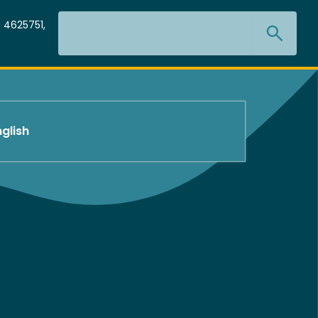
Search
 4625751,
nglish