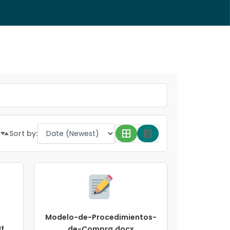
Sort by:
Modelo-de-Procedimientos-
f
de-Compra.docx