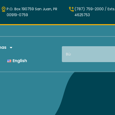
P.O. Box 190759 San Juan, PR
(787) 759-2000 / Exts.
00919-0759
4625753
mas
Search
English