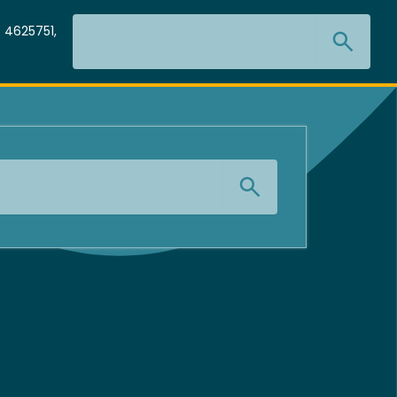
Search
 4625751,