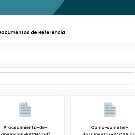
Documentos de Referencia
Procedimiento-de-
Como-someter-
apelacion-PACNA.pdf
documentos-PACNA.pd